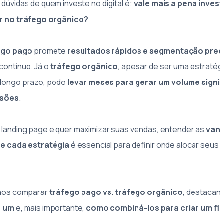
dúvidas de quem investe no digital é:
vale mais a pena inves
r no tráfego orgânico?
ego pago
promete
resultados rápidos e segmentação pre
contínuo. Já o
tráfego orgânico
, apesar de ser uma estraté
 longo prazo, pode
levar meses para gerar um volume signi
rsões
.
landing page e quer maximizar suas vendas, entender as
van
e cada estratégia
é essencial para definir onde alocar seus
amos comparar
tráfego pago vs. tráfego orgânico
, destaca
a um
e, mais importante,
como combiná-los para criar um f