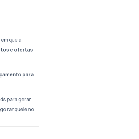
em que a
tos e ofertas
rçamento para
ds para gerar
igo ranqueie no