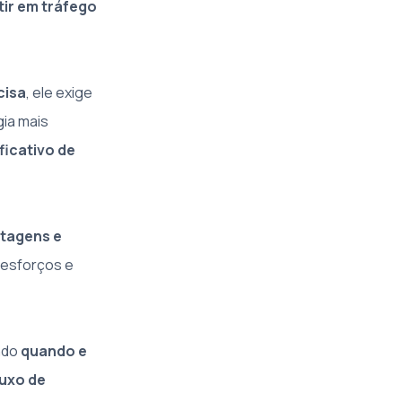
tir em tráfego
cisa
, ele exige
gia mais
ficativo de
tagens e
 esforços e
ndo
quando e
luxo de