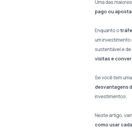
Uma das maiores 
pago ou aposta
Enquanto o
tráf
um investimento 
sustentável e de
visitas e conve
Se você tem uma 
desvantagens d
investimentos.
Neste artigo, v
como usar cad