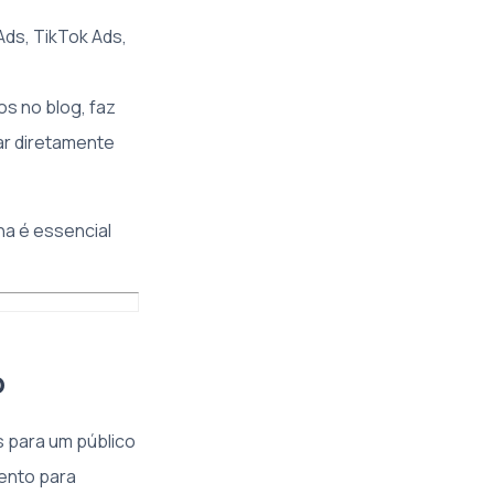
ds, TikTok Ads,
os no blog, faz
ar diretamente
na é essencial
o
 para um público
ento para