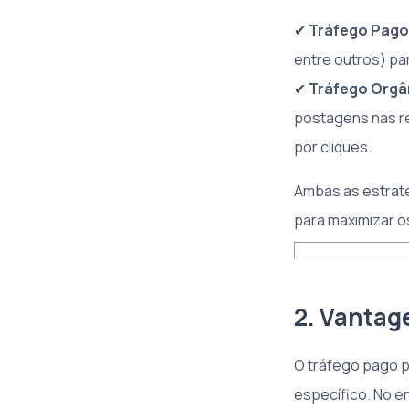
✔
Tráfego Pago
entre outros) par
✔
Tráfego Orgâ
postagens nas re
por cliques.
Ambas as estrat
para maximizar o
2. Vantag
O tráfego pago 
específico. No e