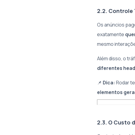
2.2. Controle
Os anúncios pa
exatamente
que
mesmo interaçõe
Além disso, o tr
diferentes head
📌
Dica:
Rodar te
elementos gera
2.3. O Custo 