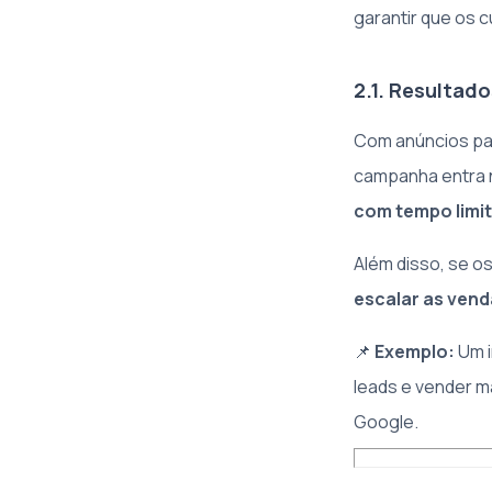
garantir que os 
2.1. Resultad
Com anúncios pa
campanha entra n
com tempo limi
Além disso, se o
escalar as ven
📌
Exemplo:
Um i
leads e vender m
Google.