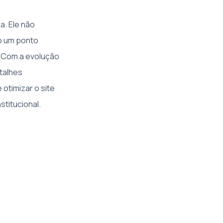
a. Ele não
o um ponto
. Com a evolução
etalhes
otimizar o site
stitucional.