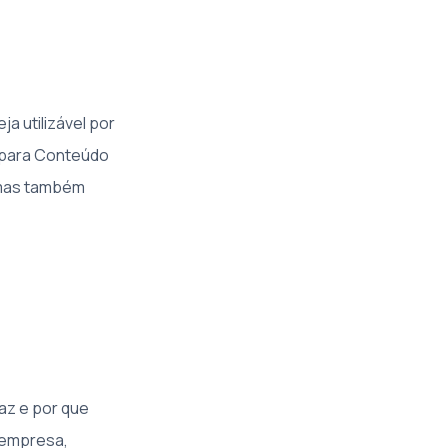
eja utilizável por
e para Conteúdo
 mas também
az e por que
a empresa,