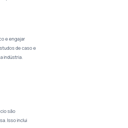
co e engajar
estudos de caso e
 indústria.
ócio são
a. Isso inclui