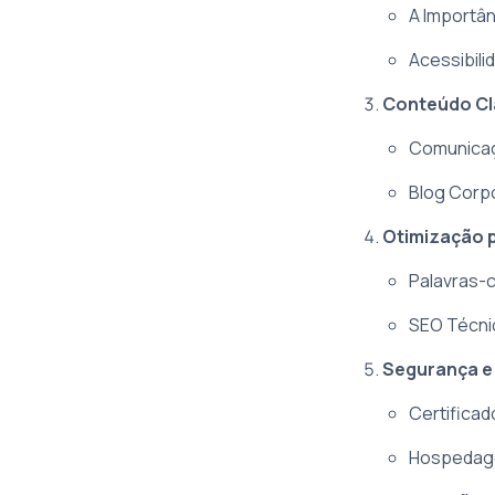
A Importâ
Acessibili
Conteúdo Cl
Comunicaç
Blog Corp
Otimização 
Palavras-
SEO Técni
Segurança e 
Certificad
Hospedag