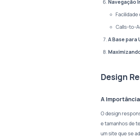
Navegação In
Facilidade
Calls-to-A
A Base para 
Maximizando
Design Re
A Importância
O design respons
e tamanhos de te
um site que se a