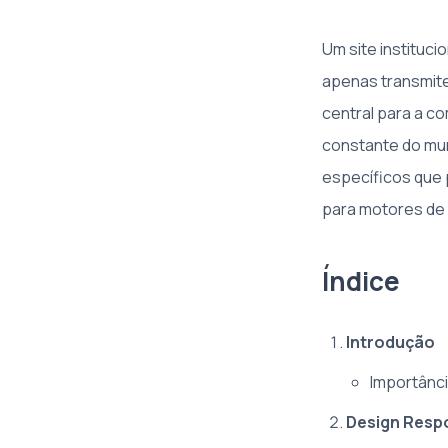
Um site instituci
apenas transmite
central para a c
constante do mun
específicos que 
para motores de b
Índice
Introdução
Importânci
Design Respo