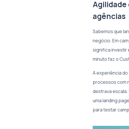
Agilidade
agências
Sabemos que lanç
negócio. Em cam
significa invest
minuto faz o Cus
A experiência do
processos com mo
destrava escala
uma landing page
para testar camp