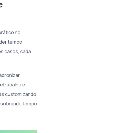
e
prático no
rder tempo
os casos, cada
adronizar
etrabalho e
ras customizando
 – sobrando tempo