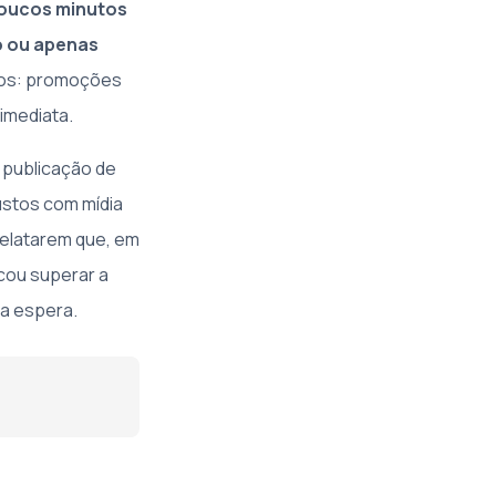
poucos minutos
o ou apenas
tos: promoções
imediata.
 publicação de
ustos com mídia
relatarem que, em
cou superar a
na espera.