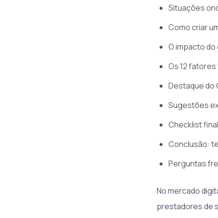
Situações ond
Como criar um
O impacto do
Os 12 fatores
Destaque do 
Sugestões ex
Checklist fina
Conclusão: te
Perguntas fr
No mercado digit
prestadores de s