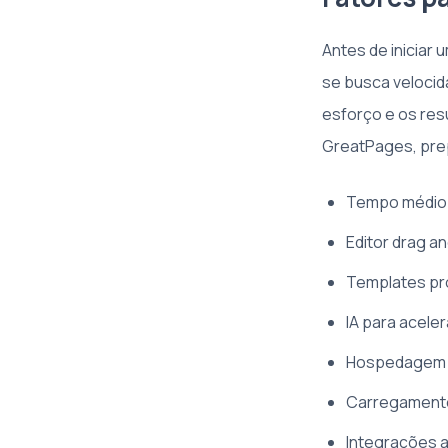
Antes de iniciar
se busca velocid
esforço e os res
GreatPages, prep
Tempo médio d
Editor drag an
Templates pr
IA para acele
Hospedagem in
Carregamento
Integrações a