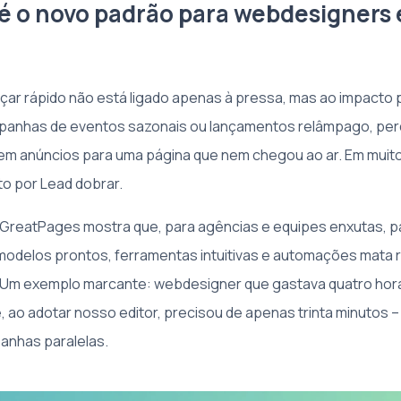
 é o novo padrão para webdesigners 
ar rápido não está ligado apenas à pressa, mas ao impacto 
panhas de eventos sazonais ou lançamentos relâmpago, pe
ir em anúncios para uma página que nem chegou ao ar. Em muit
to por Lead dobrar.
 GreatPages mostra que, para agências e equipes enxutas, p
delos prontos, ferramentas intuitivas e automações mata r
. Um exemplo marcante: webdesigner que gastava quatro ho
, ao adotar nosso editor, precisou de apenas trinta minutos
anhas paralelas.