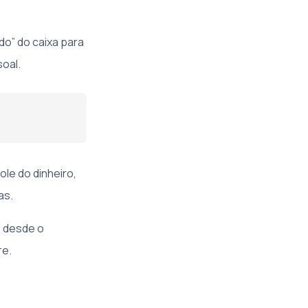
o” do caixa para
oal.
le do dinheiro,
as.
s desde o
re.