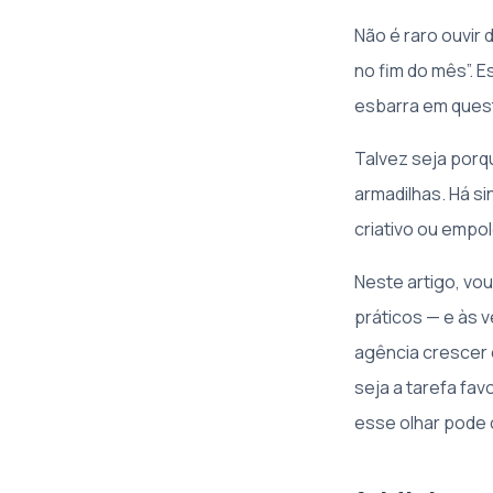
Não é raro ouvir
no fim do mês”. 
esbarra em quest
Talvez seja porq
armadilhas. Há si
criativo ou empo
Neste artigo, vo
práticos — e às v
agência crescer c
seja a tarefa fa
esse olhar pode 