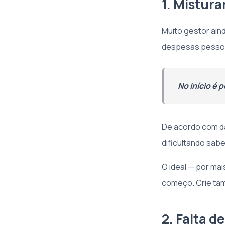
1. Mistura
Muito gestor ain
despesas pessoai
No início é 
De acordo com
d
dificultando sab
O ideal — por ma
começo. Crie tam
2. Falta 