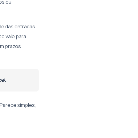
os ou
le das entradas
so vale para
têm prazos
pé.
 Parece simples,