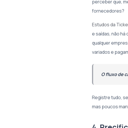
perceber que, m
fornecedores?
Estudos da Ticke
e saídas, não há 
qualquer empresa
variados e paga
O fluxo de 
Registre tudo, s
mas poucos mant
4. Precifi