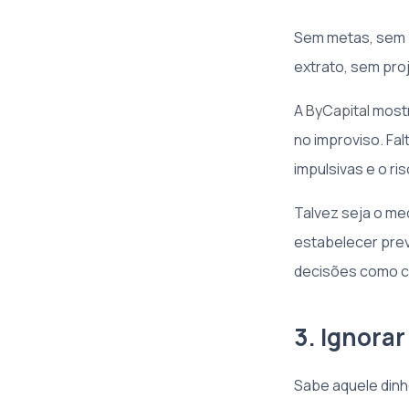
Sem metas, sem p
extrato, sem pro
A
ByCapital
mostr
no improviso. Fa
impulsivas e o ri
Talvez seja o me
estabelecer prev
decisões como c
3. Ignorar
Sabe aquele dinh