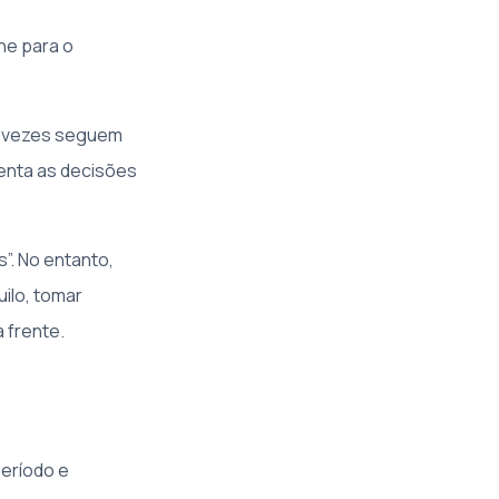
he para o
s vezes seguem
menta as decisões
”. No entanto,
ilo, tomar
 frente.
período e