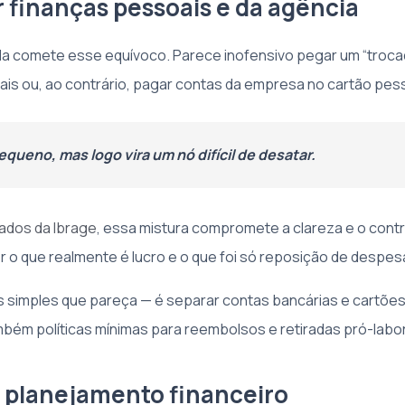
r finanças pessoais e da agência
da comete esse equívoco. Parece inofensivo pegar um “trocad
s ou, ao contrário, pagar contas da empresa no cartão pess
pequeno, mas logo vira um nó difícil de desatar.
ados da Ibrage
, essa mistura compromete a clareza e o contro
er o que realmente é lucro e o que foi só reposição de despes
is simples que pareça — é separar contas bancárias e cartõe
bém políticas mínimas para reembolsos e retiradas pró-labo
de planejamento financeiro