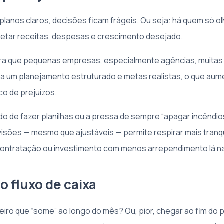
lanos claros, decisões ficam frágeis. Ou seja: há quem só ol
jetar receitas, despesas e crescimento desejado.
a que pequenas empresas, especialmente agências, muita
lta um planejamento estruturado e metas realistas, o que au
sco de prejuízos.
do de fazer planilhas ou a pressa de sempre “apagar incêndios
isões — mesmo que ajustáveis — permite respirar mais tranqu
ontratação ou investimento com menos arrependimento lá na
 o fluxo de caixa
eiro que “some” ao longo do mês? Ou, pior, chegar ao fim do 