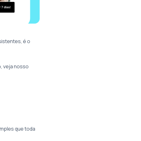
istentes, é o
, veja nosso
imples que toda