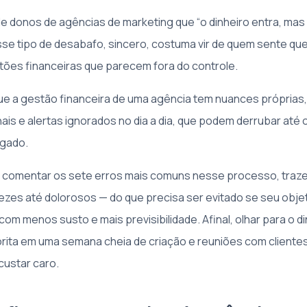
 de donos de agências de marketing que “o dinheiro entra, ma
Esse tipo de desabafo, sincero, costuma vir de quem sente que
ões financeiras que parecem fora do controle.
ue a gestão financeira de uma agência tem nuances próprias,
nais e alertas ignorados no dia a dia, que podem derrubar até 
lgado.
u comentar os sete erros mais comuns nesse processo, tra
ezes até dolorosos — do que precisa ser evitado se seu objet
om menos susto e mais previsibilidade. Afinal, olhar para o di
vorita em uma semana cheia de criação e reuniões com cliente
custar caro.