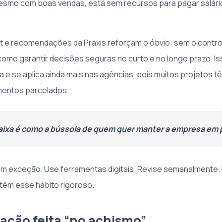
esmo com boas vendas, está sem recursos para pagar salári
t
e
recomendações da Praxis
reforçam o óbvio: sem o contro
como garantir decisões seguras no curto e no longo prazo. Is
 e se aplica ainda mais nas agências, pois muitos projetos 
mentos parcelados.
caixa é como a bússola de quem quer manter a empresa em 
em exceção. Use ferramentas digitais. Revise semanalmente.
êm esse hábito rigoroso.
cação feita “no achismo”