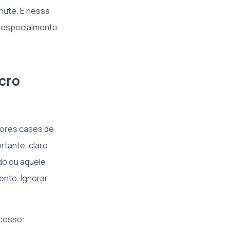
hute. E nessa
, especialmente
icro
iores cases de
tante, claro.
do ou aquele
ento. Ignorar
ucesso: