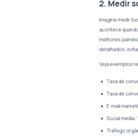
2. Medir 
Imagine medir tu
acontece quando 
melhores painéis
detalhados, evit
Veja exemplos r
Taxa de conv
Taxa de conv
E-mail market
Social media:
Tráfego orgâ