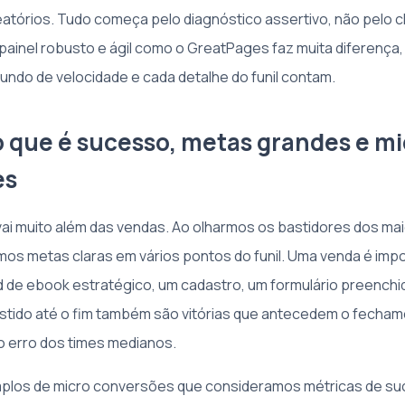
atórios. Tudo começa pelo diagnóstico assertivo, não pelo c
 painel robusto e ágil como o GreatPages faz muita diferença
ndo de velocidade e cada detalhe do funil contam.
 o que é sucesso, metas grandes e m
es
vai muito além das vendas. Ao olharmos os bastidores dos ma
os metas claras em vários pontos do funil. Uma venda é impor
de ebook estratégico, um cadastro, um formulário preenchi
stido até o fim também são vitórias que antecedem o fecham
 erro dos times medianos.
mplos de micro conversões que consideramos métricas de s