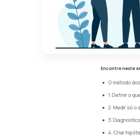
Encontre neste a
O método dos 
1. Definir o 
2. Medir só 
3. Diagnostic
4. Criar hipó