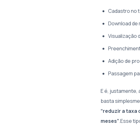
Cadastro no t
Download de m
Visualização 
Preenchiment
Adição de pro
Passagem par
E é, justamente,
basta simplesmen
“reduzir a taxa
meses”
.Esse tip