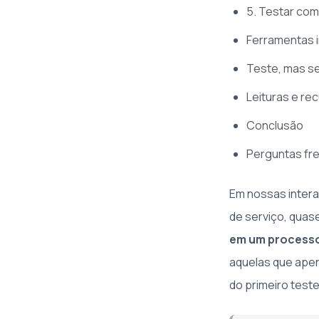
5. Testar com
Ferramentas i
Teste, mas s
Leituras e r
Conclusão
Perguntas fr
Em nossas inter
de serviço, qua
em um process
aquelas que apen
do primeiro teste