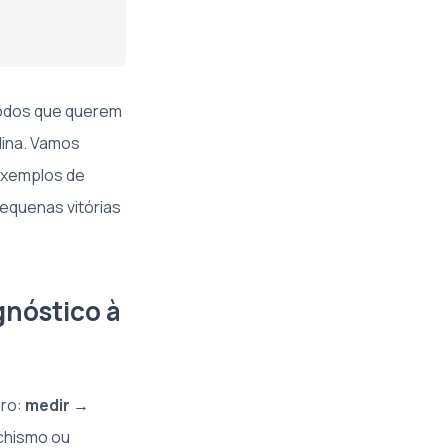
todos que querem
lina. Vamos
exemplos de
pequenas vitórias
gnóstico à
aro:
medir →
achismo ou