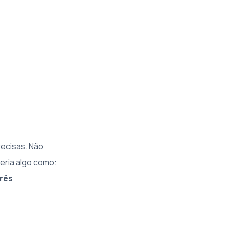
recisas. Não
eria algo como:
três