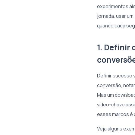
experimentos ale
jornada, usar um
quando cada segu
1. Definir
conversõ
Definir sucesso 
conversão, notam
Mas um download 
vídeo-chave assi
esses marcos é o
Veja alguns exe