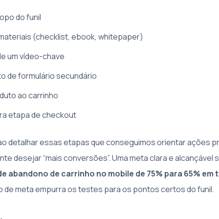
opo do funil
ateriais (checklist, ebook, whitepaper)
de um vídeo-chave
o de formulário secundário
duto ao carrinho
a etapa de checkout
 ao detalhar essas etapas que conseguimos orientar ações p
te desejar “mais conversões”. Uma meta clara e alcançável s
 de abandono de carrinho no mobile de 75% para 65% em 
o de meta empurra os testes para os pontos certos do funil.