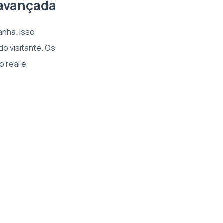
 avançada
anha. Isso
o visitante. Os
o real e