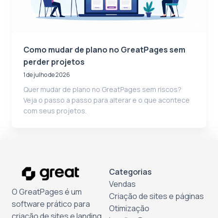
Como mudar de plano no GreatPages sem
perder projetos
1 de julho de 2026
Quer mudar de plano no GreatPages sem riscos?
Veja o passo a passo para alterar e o que acontece
com seus projetos.
Categorias
Vendas
O GreatPages é um
Criação de sites e páginas
software prático para
Otimização
criação de sites e landing