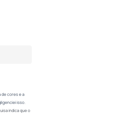
a de cores e a
igenciei isso.
uisa indica que o