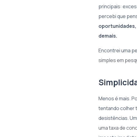
principais: exce
percebi que pens
oportunidades,
demais.
Encontrei uma p
simples em pesqu
Simplicid
Menos é mais. Po
tentando colher 
desistências. U
uma taxa de con