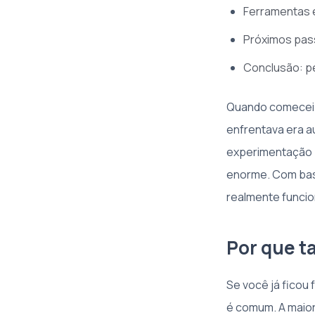
Ferramentas e
Próximos pas
Conclusão: p
Quando comecei a
enfrentava era a
experimentação 
enorme. Com base
realmente funcion
Por que t
Se você já ficou
é comum. A maior