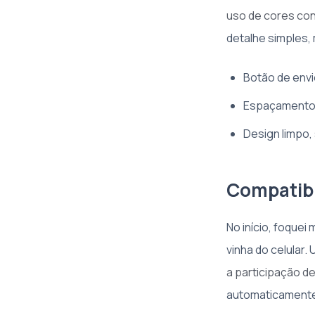
uso de cores con
detalhe simples,
Botão de envi
Espaçamento
Design limpo,
Compatibi
No início, foque
vinha do celular.
a participação d
automaticamente