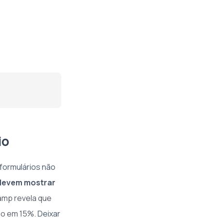
io
formulários não
devem mostrar
amp revela que
ão em 15%
. Deixar