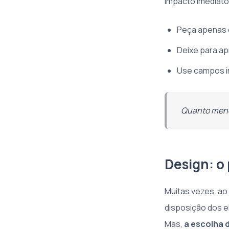
impacto imediato
Peça apenas o
Deixe para ap
Use campos i
Quanto menos
Design: o 
Muitas vezes, ao 
disposição dos el
Mas,
a escolha 