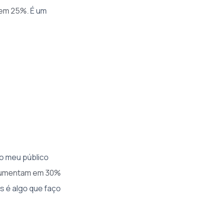
s em 25%
. É um
do meu público
 aumentam em 30%
s é algo que faço