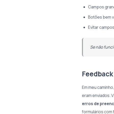
Campos grande
Botões bem vis
Evitar campos
Se não funci
Feedback 
Em meu caminho, 
eram enviados. V
erros de preenc
formulários com