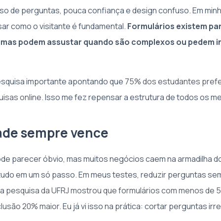
sso de perguntas, pouca confiança e design confuso. Em minha
ar como o visitante é fundamental.
Formulários existem pa
 mas podem assustar quando são complexos ou pedem 
esquisa importante apontando que
75% dos estudantes prefe
isas online
. Isso me fez repensar a estrutura de todos os m
ade sempre vence
de parecer óbvio, mas muitos negócios caem na armadilha d
tudo em um só passo. Em meus testes, reduzir perguntas se
ma
pesquisa da UFRJ mostrou que formulários com menos de 
clusão 20% maior
. Eu já vi isso na prática: cortar perguntas ir