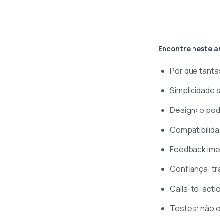
Encontre neste a
Por que tant
Simplicidade
Design: o pode
Compatibilida
Feedback imed
Confiança: t
Calls-to-acti
Testes: não e