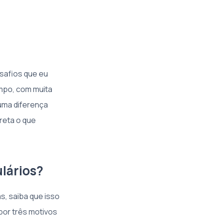
safios que eu
empo, com muita
uma diferença
reta o que
lários?
s, saiba que isso
por três motivos