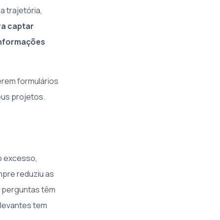
 trajetória,
ra captar
informações
rem formulários
eus projetos.
o excesso,
mpre reduziu as
5 perguntas têm
relevantes tem