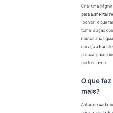
Criar uma página
para aumentar re
“bonita”: o que f
tomar a ação que
nestes anos gui
serviço a transf
prática, passand
performance.
O que faz
mais?
Antes de partirm
página criada de