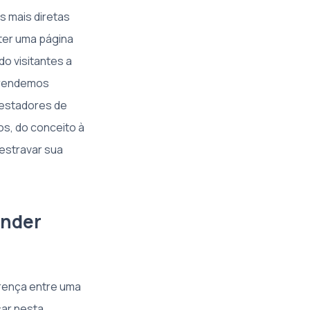
s mais diretas
ter uma página
do visitantes a
aprendemos
restadores de
s, do conceito à
estravar sua
ender
erença entre uma
sar nesta