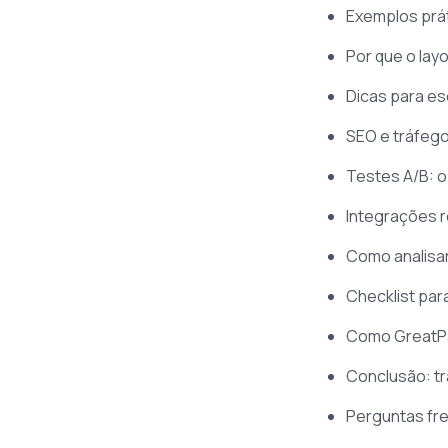
Exemplos prát
Por que o lay
Dicas para es
SEO e tráfego
Testes A/B: o
Integrações 
Como analisar
Checklist para
Como GreatPa
Conclusão: tr
Perguntas fr