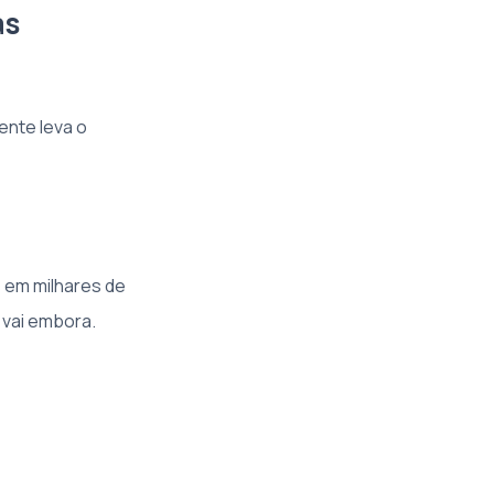
as
ente leva o
s em milhares de
 vai embora.