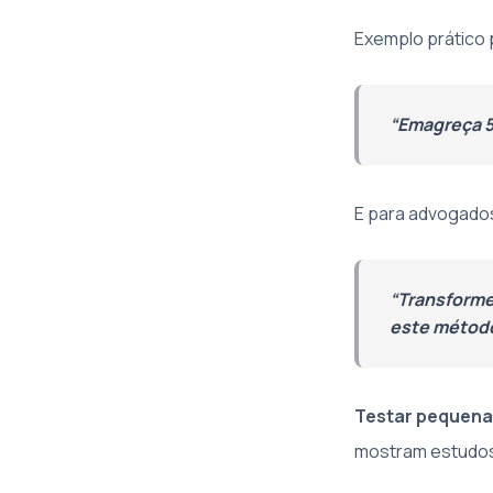
Exemplo prático 
“Emagreça 5
E para advogados
“Transforme
este método 
Testar pequena
mostram estudos