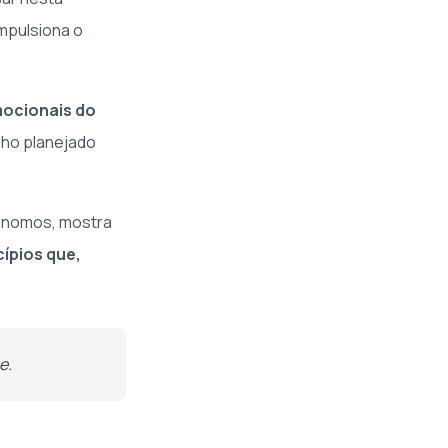
mpulsiona o
mocionais do
nho planejado
tônomos, mostra
ípios que,
e.