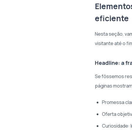
Elementos
eficiente
Nesta seção, vam
visitante até o fi
Headline: a f
Se fôssemos resum
páginas mostram 
Promessa cla
Oferta objet
Curiosidade: 