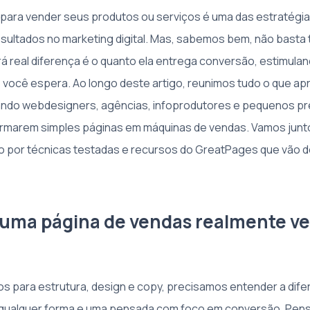
 para vender seus produtos ou serviços é uma das estratégia
sultados no marketing digital. Mas, sabemos bem, não basta 
ará real diferença é o quanto ela entrega conversão, estimulan
 você espera. Ao longo deste artigo, reunimos tudo o que 
ando webdesigners, agências, infoprodutores e pequenos p
ormarem simples páginas em máquinas de vendas. Vamos junto
o por técnicas testadas e recursos do GreatPages que vão d
 uma página de vendas realmente v
os para estrutura, design e copy, precisamos entender a dif
 qualquer forma e uma pensada com foco em conversão. Pen