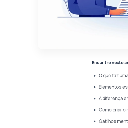
Encontre neste a
O que faz um
Elementos ess
A diferença e
Como criar o 
Gatilhos ment