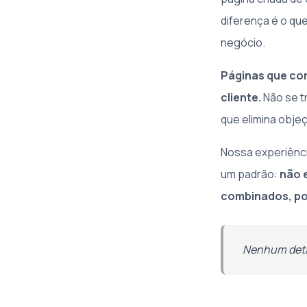
diferença é o qu
negócio.
Páginas que con
cliente.
Não se t
que elimina obje
Nossa experiênc
um padrão:
não 
combinados, po
Nenhum detal